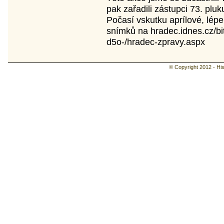
pak zařadili zástupci 73. pluk
Počasí vskutku aprílové, lép
snímků na hradec.idnes.cz/bi
d5o-/hradec-zpravy.aspx
© Copyright 2012 - Hist