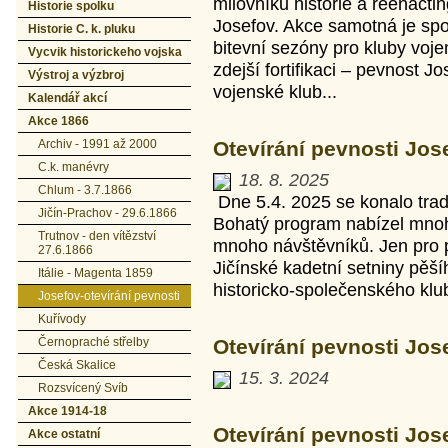
milovníků historie a reenacti
Historie spolku
Josefov. Akce samotná je sp
Historie C. k. pluku
bitevní sezóny pro kluby voje
Vycvik historickeho vojska
zdejší fortifikaci – pevnost Jo
Výstroj a výzbroj
vojenské klub...
Kalendář akcí
Akce 1866
Archiv - 1991 až 2000
Otevírání pevnosti Jose
C.k. manévry
18. 8. 2025
Chlum - 3.7.1866
Dne 5.4. 2025 se konalo tradi
Jičín-Prachov - 29.6.1866
Bohatý program nabízel mnoho 
Trutnov - den vítězství
mnoho návštěvníků. Jen pro 
27.6.1866
Jičínské kadetní setniny pěš
Itálie - Magenta 1859
historicko-společenského klub
Josefov-otevírání pevnosti
Kuřívody
Černopraché střelby
Otevírání pevnosti Jose
Česká Skalice
15. 3. 2024
Rozsvícený Svíb
Akce 1914-18
Otevírání pevnosti Jose
Akce ostatní