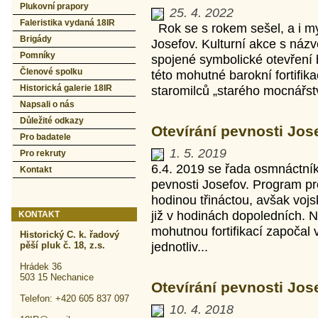
Plukovní prapory
25. 4. 2022
Faleristika vydaná 18IR
Rok se s rokem sešel, a i my
Brigády
Josefov. Kulturní akce s názv
Pomníky
spojené symbolické otevření b
Členové spolku
této mohutné barokní fortifik
Historická galerie 18IR
staromilců „starého mocnářstv
Napsali o nás
Důležité odkazy
Otevírání pevnosti Jose
Pro badatele
1. 5. 2019
Pro rekruty
6.4. 2019 se řada osmnáctní
Kontakt
pevnosti Josefov. Program pr
hodinou třináctou, avšak vojs
již v hodinách dopoledních. 
KONTAKT
mohutnou fortifikací započal v
Historický C. k. řadový
jednotliv...
pěší pluk č. 18, z.s.
Hrádek 36
503 15 Nechanice
Otevírání pevnosti Jose
Telefon: +420 605 837 097
10. 4. 2018