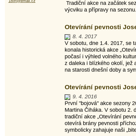
18IR@email.cz
Tradiční akce na začátek sez
výcviku a přípravy na sezonu
Otevírání pevnosti Jose
8. 4. 2017
V sobotu, dne 1.4. 2017, se 
konala historická akce „Oteví
počasí i výhled volného kultu
z daleka i blízkého okolí, jež
na starosti dnešní doby a sym
Otevírání pevnosti Jose
9. 4. 2016
První "bojová" akce sezony 2
Martina Čiháka. V sobotu 2. 
tradiční akce „Otevírání pevn
otevírá brány pevnosti přích
symbolicky zahajuje naši „bit