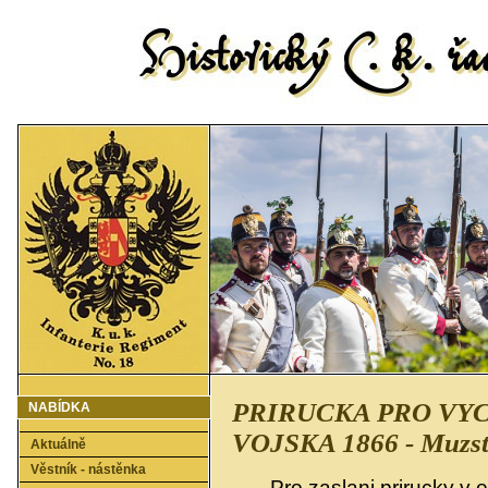
PRIRUCKA PRO VYC
NABÍDKA
VOJSKA 1866 - Muzstv
Aktuálně
Věstník - nástěnka
Pro zaslani prirucky v 