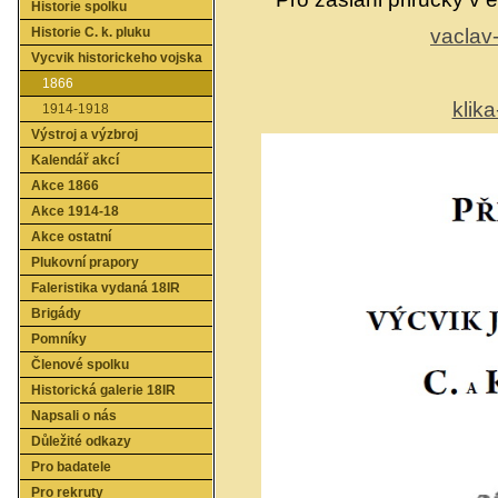
Historie spolku
vaclav
Historie C. k. pluku
Vycvik historickeho vojska
1866
klik
1914-1918
Výstroj a výzbroj
Kalendář akcí
Akce 1866
Akce 1914-18
Akce ostatní
Plukovní prapory
Faleristika vydaná 18IR
Brigády
Pomníky
Členové spolku
Historická galerie 18IR
Napsali o nás
Důležité odkazy
Pro badatele
Pro rekruty