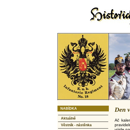
Den v
NABÍDKA
Aktuálně
Ač kale
pravide
Věstník - nástěnka
výjde na