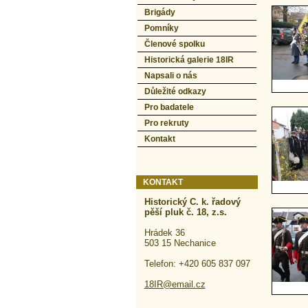
Brigády
Pomníky
Členové spolku
Historická galerie 18IR
Napsali o nás
Důležité odkazy
Pro badatele
Pro rekruty
Kontakt
KONTAKT
Historický C. k. řadový
pěší pluk č. 18, z.s.
Hrádek 36
503 15 Nechanice
Telefon: +420 605 837 097
18IR@email.cz