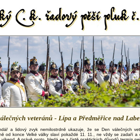
álečných veteránů - Lípa a Předměřice nad Lab
ndář a lidový zvyk nemilostrdně ukazuje, že se Den válečných ve
lně od konce Velké války slaví pokaždé 11. 11., ne vždy se zadaří a
 víkend. A právě proto, hledá se z čistě praktických důvodů termín nejb