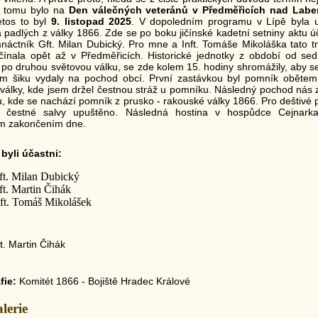
k tomu bylo na
Den válečných veteránů v Předměřicích nad Labe
etos to byl
9. listopad 2025
. V dopoledním programu v Lípě byla 
padlých z války 1866. Zde se po boku jičínské kadetní setniny aktu úč
áctník Gft. Milan Dubický. Pro mne a Inft. Tomáše Mikoláška tato tr
čínala opět až v Předměřicích. Historické jednotky z období od sed
 po druhou světovou válku, se zde kolem 15. hodiny shromážily, aby s
m šiku vydaly na pochod obcí. První zastávkou byl pomník obětem
války, kde jsem držel čestnou stráž u pomníku. Následný pochod nás 
, kde se nachází pomník z prusko - rakouské války 1866. Pro deštivé 
 čestné salvy upuštěno. Následná hostina v hospůdce Cejnark
m zakončením dne.
byli účastni:
ft. Milan Dubický
t. Martin Čihák
nft. Tomáš Mikolášek
t. Martin Čihák
fie:
Komitét 1866 - Bojiště Hradec Králové
lerie