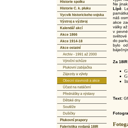
Historie spolku
Ne jina
Historie C. k. pluku
Lípě
. L
památka 
Vycvik historickeho vojska
náš osmn
Výstroj a výzbroj
akce za
války až
Kalendář akcí
v pevné
Akce 1866
světové 
do parku
Akce 1914-18
bylo od
Akce ostatní
báječný
Archiv - 1991 až 2000
Výroční schůze
Za 18IR 
Plukovní zabíjačka
G
Zájezdy a výlety
Gf
Obecní slavnosti a akce
I
Účast na natáčení
Přednášky a výstavy
Text:
Gf
Dětské dny
Soutěže
Fotogra
Dušičky
Plukovní prapory
Fotoga
Faleristika vydaná 18IR