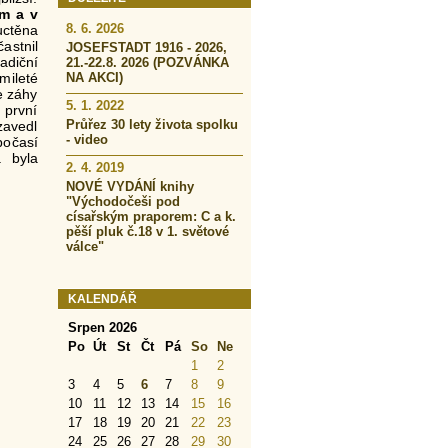
m a v
8. 6. 2026
uctěna
astnil
JOSEFSTADT 1916 - 2026,
adiční
21.-22.8. 2026 (POZVÁNKA
mileté
NA AKCI)
e záhy
5. 1. 2022
 první
Průřez 30 lety života spolku
zavedl
- video
počasí
a byla
2. 4. 2019
NOVÉ VYDÁNÍ knihy
"Východočeši pod
císařským praporem: C a k.
pěší pluk č.18 v 1. světové
válce"
KALENDÁŘ
Srpen 2026
Po
Út
St
Čt
Pá
So
Ne
1
2
3
4
5
6
7
8
9
10
11
12
13
14
15
16
17
18
19
20
21
22
23
24
25
26
27
28
29
30