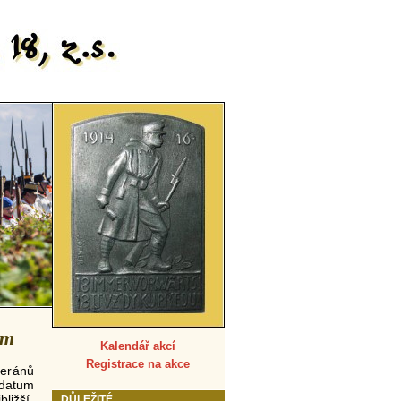
em
Kalendář akcí
Registrace na akce
teránů
 datum
ližší.
DŮLEŽITÉ