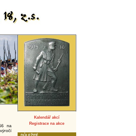
Kalendář akcí
Registrace na akce
66 na
výročí
DŮLEŽITÉ