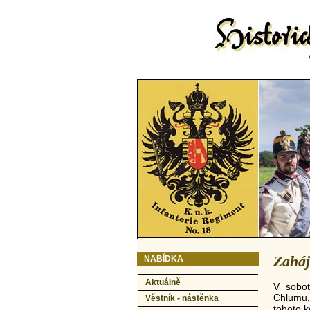
Zaháj
NABÍDKA
Aktuálně
V sobo
Chlumu,
Věstník - nástěnka
tohoto ko