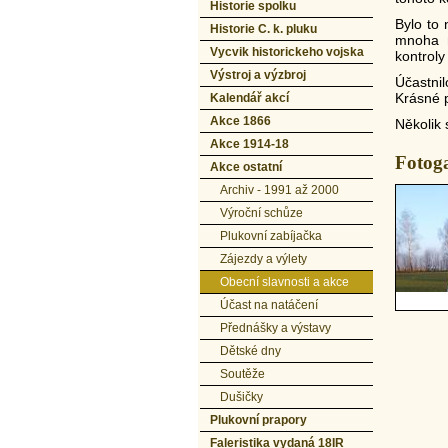
Historie spolku
Bylo to 
Historie C. k. pluku
mnoha n
Vycvik historickeho vojska
kontroly
Výstroj a výzbroj
Účastni
Krásné p
Kalendář akcí
Akce 1866
Několik 
Akce 1914-18
Fotoga
Akce ostatní
Archiv - 1991 až 2000
Výroční schůze
Plukovní zabíjačka
Zájezdy a výlety
Obecní slavnosti a akce
Účast na natáčení
Přednášky a výstavy
Dětské dny
Soutěže
Dušičky
Plukovní prapory
Faleristika vydaná 18IR