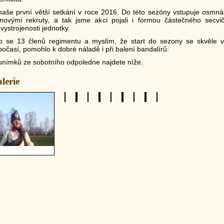
naše první větší setkání v roce 2016. Do této sezóny vstupuje osmná
ovými rekruty, a tak jsme akci pojali i formou částečného secvi
 vystrojenosti jednotky.
lo se 13 členů regimentu a myslím, že start do sezony se skvěle vy
očasí, pomohlo k dobré náladě i při balení bandalírů:
snímků ze sobotního odpoledne najdete níže.
lerie