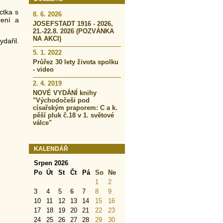
ctka s
8. 6. 2026
čení a
JOSEFSTADT 1916 - 2026,
21.-22.8. 2026 (POZVÁNKA
NA AKCI)
dařil.
5. 1. 2022
Průřez 30 lety života spolku
- video
2. 4. 2019
NOVÉ VYDÁNÍ knihy
"Východočeši pod
císařským praporem: C a k.
pěší pluk č.18 v 1. světové
válce"
KALENDÁŘ
Srpen 2026
Po
Út
St
Čt
Pá
So
Ne
1
2
3
4
5
6
7
8
9
10
11
12
13
14
15
16
17
18
19
20
21
22
23
24
25
26
27
28
29
30