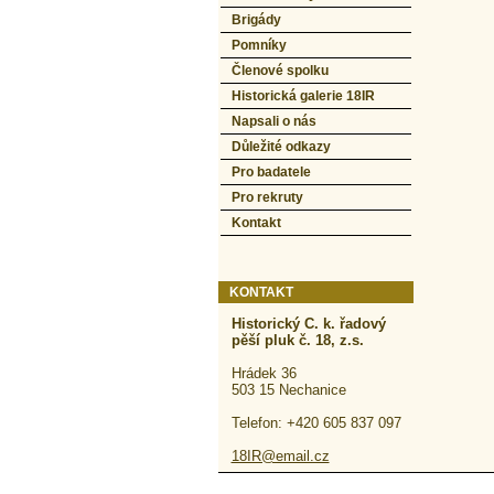
Brigády
Pomníky
Členové spolku
Historická galerie 18IR
Napsali o nás
Důležité odkazy
Pro badatele
Pro rekruty
Kontakt
KONTAKT
Historický C. k. řadový
pěší pluk č. 18, z.s.
Hrádek 36
503 15 Nechanice
Telefon: +420 605 837 097
18IR@email.cz