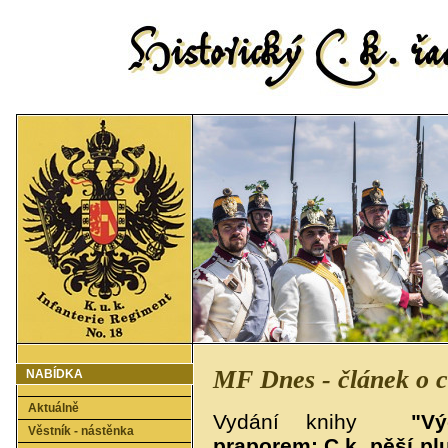
MF Dnes - článek o c
NABÍDKA
Aktuálně
Vydání knihy
"V
Věstník - nástěnka
praporem: C.k. pěší plu