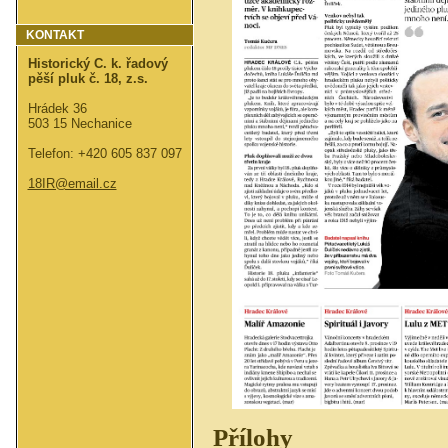
KONTAKT
Historický C. k. řadový
pěší pluk č. 18, z.s.
Hrádek 36
503 15 Nechanice
Telefon: +420 605 837 097
18IR@email.cz
Přílohy