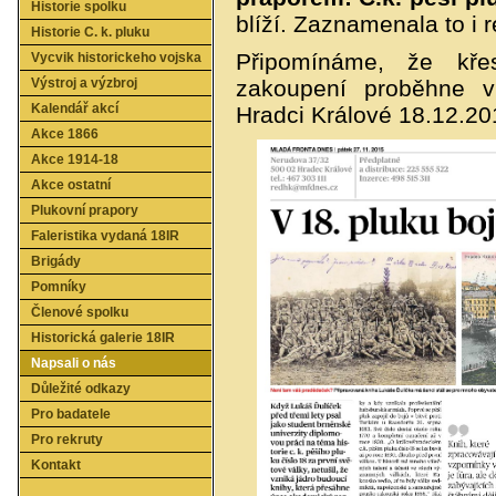
Historie spolku
blíží. Zaznamenala to i r
Historie C. k. pluku
Připomínáme, že křes
Vycvik historickeho vojska
Výstroj a výzbroj
zakoupení proběhne 
Kalendář akcí
Hradci Králové 18.12.20
Akce 1866
Akce 1914-18
Akce ostatní
Plukovní prapory
Faleristika vydaná 18IR
Brigády
Pomníky
Členové spolku
Historická galerie 18IR
Napsali o nás
Důležité odkazy
Pro badatele
Pro rekruty
Kontakt