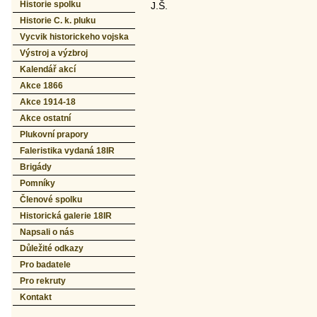
Historie spolku
J.Š.
Historie C. k. pluku
Vycvik historickeho vojska
Výstroj a výzbroj
Kalendář akcí
Akce 1866
Akce 1914-18
Akce ostatní
Plukovní prapory
Faleristika vydaná 18IR
Brigády
Pomníky
Členové spolku
Historická galerie 18IR
Napsali o nás
Důležité odkazy
Pro badatele
Pro rekruty
Kontakt