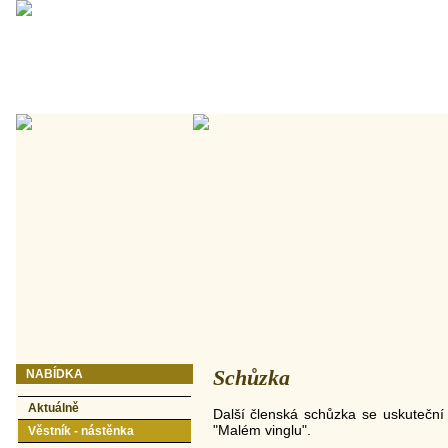
Schůzka
NABÍDKA
Aktuálně
Další členská schůzka se uskuteční
"Malém vinglu".
Věstník - nástěnka