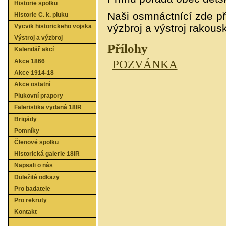
Historie spolku
Naši osmnáctnící zde př
Historie C. k. pluku
výzbroj a výstroj rakous
Vycvik historickeho vojska
Výstroj a výzbroj
Přílohy
Kalendář akcí
Akce 1866
POZVÁNKA
Akce 1914-18
Akce ostatní
Plukovní prapory
Faleristika vydaná 18IR
Brigády
Pomníky
Členové spolku
Historická galerie 18IR
Napsali o nás
Důležité odkazy
Pro badatele
Pro rekruty
Kontakt