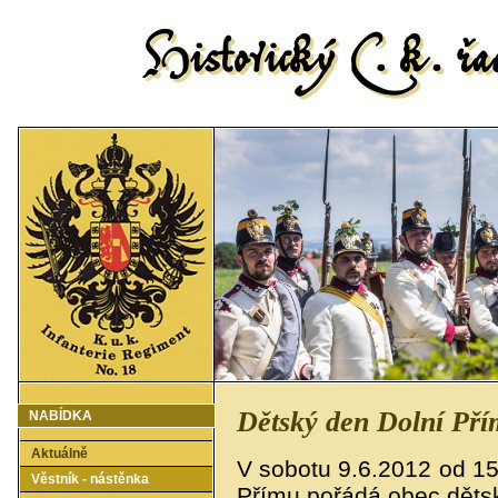
Dětský den Dolní Pří
NABÍDKA
Aktuálně
V sobotu 9.6.2012 od 15
Věstník - nástěnka
Přímu pořádá obec děts