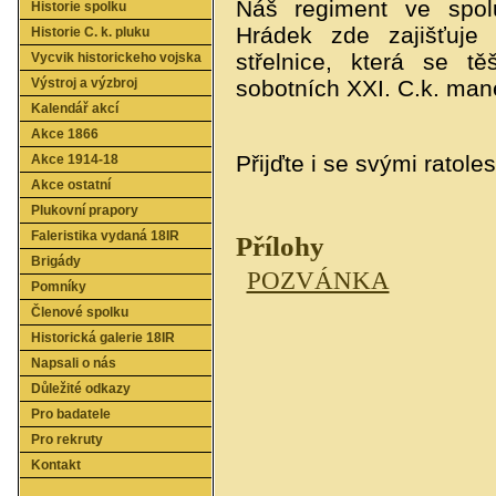
Náš regiment ve spol
Historie spolku
Hrádek zde zajišťuje
Historie C. k. pluku
střelnice, která se tě
Vycvik historickeho vojska
Výstroj a výzbroj
sobotních XXI. C.k. man
Kalendář akcí
Akce 1866
Přijďte i se svými ratole
Akce 1914-18
Akce ostatní
Plukovní prapory
Faleristika vydaná 18IR
Přílohy
Brigády
POZVÁNKA
Pomníky
Členové spolku
Historická galerie 18IR
Napsali o nás
Důležité odkazy
Pro badatele
Pro rekruty
Kontakt