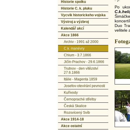
Historie spolku
Po ukon
Historie C. k. pluku
C.k.hel
Vycvik historickeho vojska
Šimáčke
koncertí
Výstroj a výzbroj
Duo Tra
Kalendář akcí
velitele
Akce 1866
Fotoga
Archiv - 1991 až 2000
C.k. manévry
Chlum - 3.7.1866
Jičín-Prachov - 29.6.1866
Trutnov - den vítězství
27.6.1866
Itálie - Magenta 1859
Josefov-otevírání pevnosti
Kuřívody
Černopraché střelby
Česká Skalice
Rozsvícený Svíb
Akce 1914-18
Akce ostatní