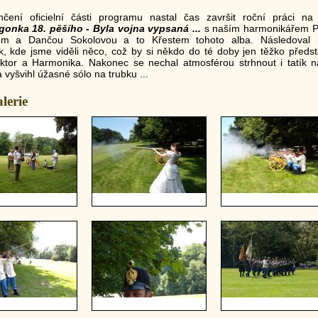
čení oficielní části programu nastal čas završit roční práci n
igonka 18. pěšího - Byla vojna vypsaná ...
s naším harmonikářem 
m a Dančou Sokolovou a to Křestem tohoto alba. Následoval b
k, kde jsme viděli něco, což by si někdo do té doby jen těžko představ
ktor a Harmonika. Nakonec se nechal atmosférou strhnout i tatík 
 a vyšvihl úžasné sólo na trubku ...
lerie