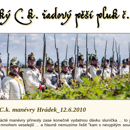
C.k. manévry Hrádek_12.6.2010
ácté manévry přinesly zase konečně vydatnou dávku sluníčka ... to 
 mnohem veselejší ... a hlavně nemusíme řešit "kam s nevypitým so