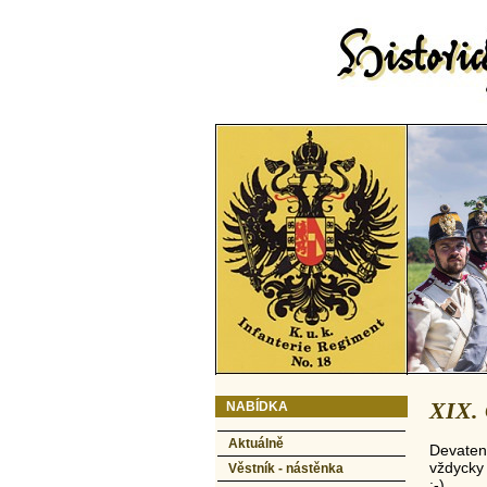
XIX. 
NABÍDKA
Aktuálně
Devaten
vždycky
Věstník - nástěnka
:-).