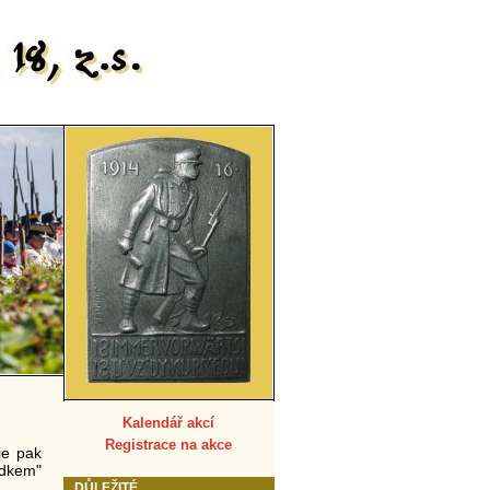
Kalendář akcí
Registrace na akce
je pak
udkem"
DŮLEŽITÉ