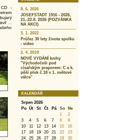
a CD -
8. 6. 2026
Petrem
JOSEFSTADT 1916 - 2026,
ujarý
21.-22.8. 2026 (POZVÁNKA
il ...
NA AKCI)
našeho
5. 1. 2022
Průřez 30 lety života spolku
- video
2. 4. 2019
NOVÉ VYDÁNÍ knihy
"Východočeši pod
císařským praporem: C a k.
pěší pluk č.18 v 1. světové
válce"
KALENDÁŘ
Srpen 2026
Po
Út
St
Čt
Pá
So
Ne
1
2
3
4
5
6
7
8
9
10
11
12
13
14
15
16
17
18
19
20
21
22
23
24
25
26
27
28
29
30